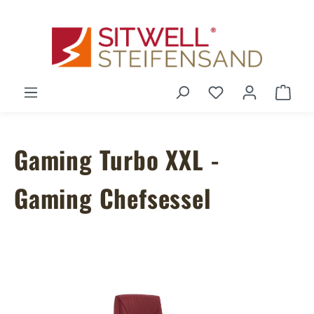
Zum Hauptinhalt springen
Du hast 0 Produ
Ware
Gaming Turbo XXL -
Gaming Chefsessel
Bildergalerie überspringen