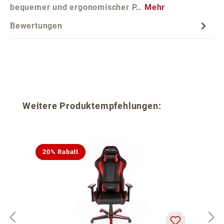
bequemer und ergonomischer P…
Mehr
Bewertungen
Produktgalerie überspringen
Weitere Produktempfehlungen:
20% Rabatt