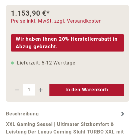
1.153,90 €*
Preise inkl. MwSt. zzgl. Versandkosten
Wir haben Ihnen 20% Herstellerrabatt in
Abzug gebracht.
Lieferzeit: 5-12 Werktage
Produkt Anzahl: Gib den gewünschten We
In den Warenkorb
Beschreibung
XXL Gaming Sessel | Ultimater Sitzkomfort &
Leistung Der Luxus Gaming Stuhl TURBO XXL mit