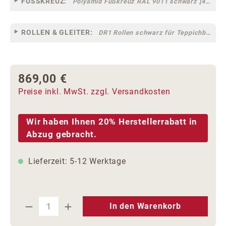
FUSSKREUZ:
Polyamid Fußkreuz RAL 9011 schwarz [44]
ROLLEN & GLEITER:
DR1 Rollen schwarz für Teppichböden [10]
869,00 €
Regulärer Preis:
Preise inkl. MwSt. zzgl. Versandkosten
Wir haben Ihnen 20% Herstellerrabatt in
Abzug gebracht.
Lieferzeit: 5-12 Werktage
Produkt Anzahl: Gib den gewünschten We
In den Warenkorb