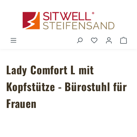
Zum Hauptinhalt springen
Du hast 0 Produ
Ware
Lady Comfort L mit
Kopfstütze - Bürostuhl für
Frauen