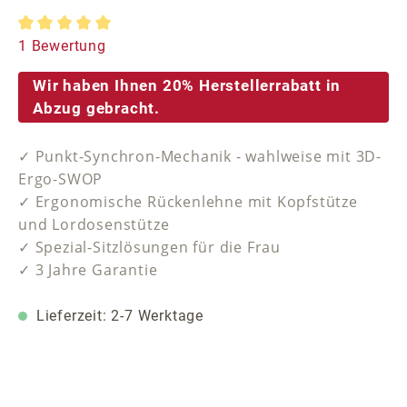
Durchschnittliche Bewertung von 5 von 5 Sternen
1 Bewertung
Wir haben Ihnen 20% Herstellerrabatt in
Abzug gebracht.
✓ Punkt-Synchron-Mechanik - wahlweise mit 3D-
Ergo-SWOP
✓ Ergonomische Rückenlehne mit Kopfstütze
und Lordosenstütze
✓ Spezial-Sitzlösungen für die Frau
✓ 3 Jahre Garantie
Lieferzeit: 2-7 Werktage