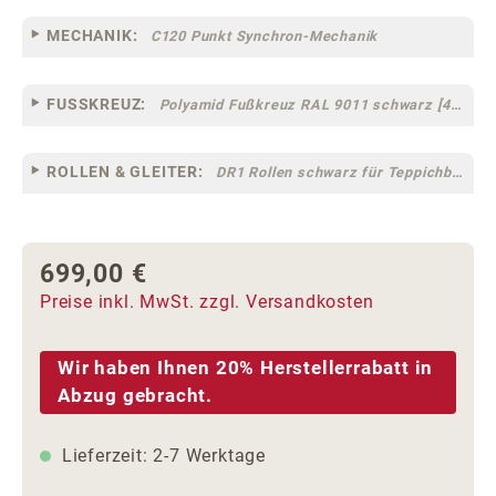
MECHANIK:
C120 Punkt Synchron-Mechanik
FUSSKREUZ:
Polyamid Fußkreuz RAL 9011 schwarz [44]
ROLLEN & GLEITER:
DR1 Rollen schwarz für Teppichböden [10]
699,00 €
Regulärer Preis:
Preise inkl. MwSt. zzgl. Versandkosten
Wir haben Ihnen 20% Herstellerrabatt in
Abzug gebracht.
Lieferzeit: 2-7 Werktage