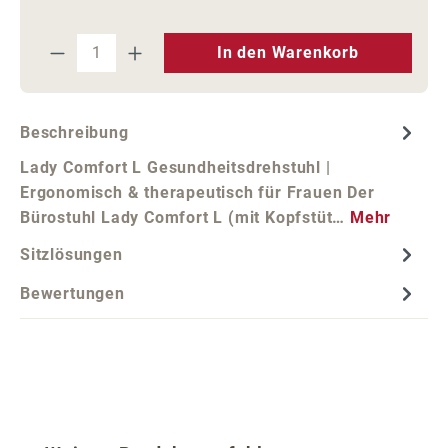
Produkt Anzahl: Gib den gewünschten We
In den Warenkorb
Beschreibung
Lady Comfort L Gesundheitsdrehstuhl |
Ergonomisch & therapeutisch für Frauen Der
Bürostuhl Lady Comfort L (mit Kopfstüt…
Mehr
Sitzlösungen
Bewertungen