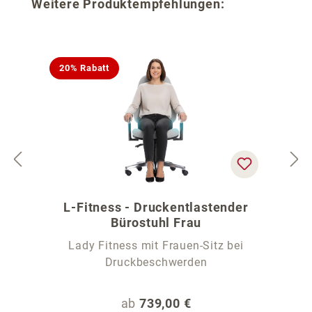
Produktgalerie überspringen
Weitere Produktempfehlungen:
20% Rabatt
L-Fitness - Druckentlastender
Bürostuhl Frau
Lady Fitness mit Frauen-Sitz bei
Druckbeschwerden
Regulärer Preis:
ab
739,00 €