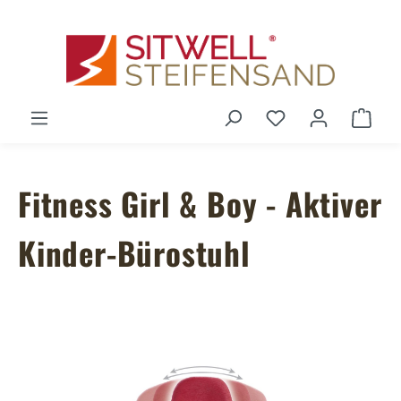
Zum Hauptinhalt springen
Du hast 0 Produ
Ware
Fitness Girl & Boy - Aktiver
Kinder-Bürostuhl
Bildergalerie überspringen