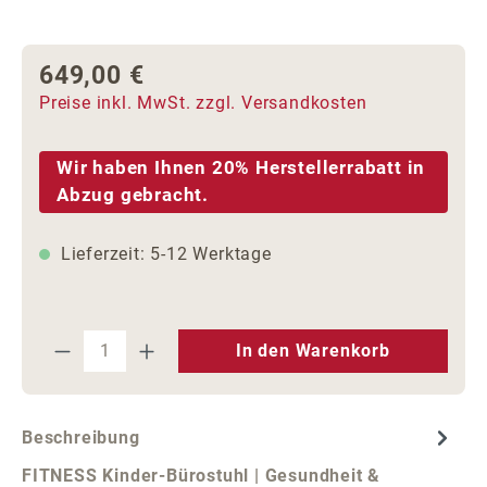
649,00 €
Regulärer Preis:
Preise inkl. MwSt. zzgl. Versandkosten
Wir haben Ihnen 20% Herstellerrabatt in
Abzug gebracht.
Lieferzeit: 5-12 Werktage
Produkt Anzahl: Gib den gewünschten We
In den Warenkorb
Beschreibung
FITNESS Kinder-Bürostuhl | Gesundheit &