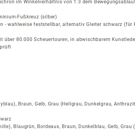
nchron im Winkelverhältnis von 1:3 dem Bewegungsablau
inium-Fußkreuz (silber)
n - wahlweise feststellbar, alternativ Gleiter schwarz (f
t über 80.000 Scheuertouren, in abwischbarem Kunstleder
prüft
yblau), Braun, Gelb, Grau (Hellgrau, Dunkelgrau, Anthrazi
hwarz
ille), Blaugrün, Bordeaux, Braun, Dunkelblau, Gelb, Grau (