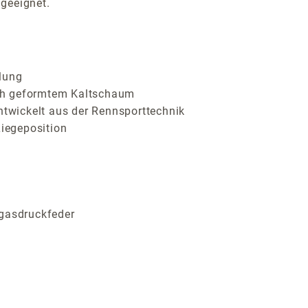
geeignet.
lung
ch geformtem Kaltschaum
ntwickelt aus der Rennsporttechnik
Liegeposition
sgasdruckfeder