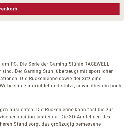
hen um die Anzahl zu erhöhen oder zu r
renkorb
den am PC. Die Serie der Gaming Stühle RACEWELL
 sind. Der Gaming Stuhl überzeugt mit sportlicher
ationen. Die Rückenlehne sowie der Sitz sind
irbelsäule aufrichtet und stützt, sowie über ein hoch
en ausrichten. Die Rückenlehne kann fast bis zur
Zwischenposition justierbar. Die 3D-Armlehnen des
sicheren Stand sorgt das großzügig bemessene