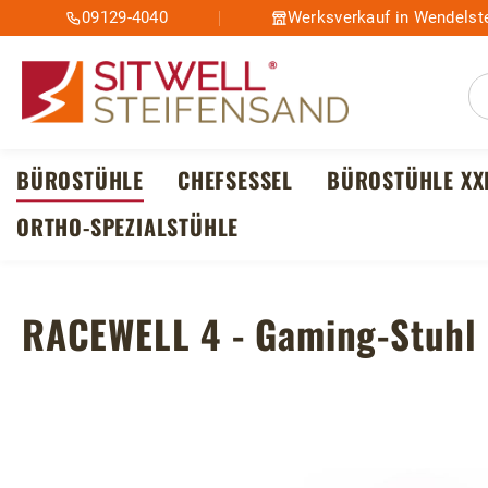
09129-4040
Werksverkauf in Wendelste
m Hauptinhalt springen
Zur Suche springen
Zur Hauptnavigation springen
BÜROSTÜHLE
CHEFSESSEL
BÜROSTÜHLE XX
ORTHO-SPEZIALSTÜHLE
RACEWELL 4 - Gaming-Stuhl
Bildergalerie überspringen