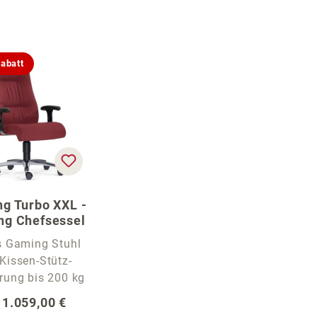
abatt
g Turbo XXL -
ng Chefsessel
s Gaming Stuhl
 Kissen-Stütz-
Polsterung bis 200 kg
gulärer Preis:
b
1.059,00 €