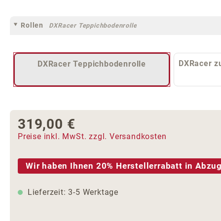
Rollen
DXRacer Teppichbodenrolle
DXRacer zu
DXRacer Teppichbodenrolle
319,00 €
Regulärer Preis:
Preise inkl. MwSt. zzgl. Versandkosten
Wir haben Ihnen 20% Herstellerrabatt in Abzug
Lieferzeit: 3-5 Werktage