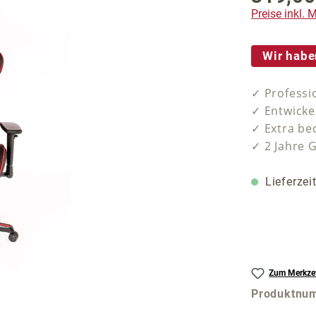
Preise inkl.
Wir habe
✓ Professi
✓ Entwicke
✓ Extra be
✓ 2 Jahre 
Lieferzei
Zum Merkzet
Produktnu