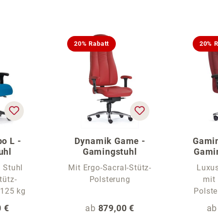
20% Rabatt
20% R
o L -
Dynamik Game -
Gamin
uhl
Gamingstuhl
Gami
 Stuhl
Mit Ergo-Sacral-Stütz-
Luxu
tütz-
Polsterung
mit
ung bis 125 kg
 Preis:
Regulärer Preis:
Re
 €
ab
879,00 €
a