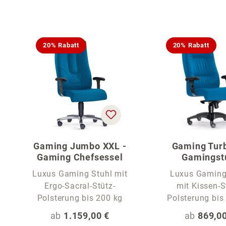
Produktgalerie überspringen
20% Rabatt
20% Rabatt
Gaming Jumbo XXL -
Gaming Turb
Gaming Chefsessel
Gamingst
Luxus Gaming Stuhl mit
Luxus Gaming
Ergo-Sacral-Stütz-
mit Kissen-S
Polsterung bis 200 kg
Polster
Regulärer Preis:
Regulärer
ab
1.159,00 €
ab
869,00