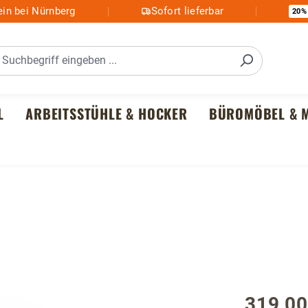
in bei Nürnberg
Sofort lieferbar
20%
L
ARBEITSSTÜHLE & HOCKER
BÜROMÖBEL & M
319,00
Regulärer P