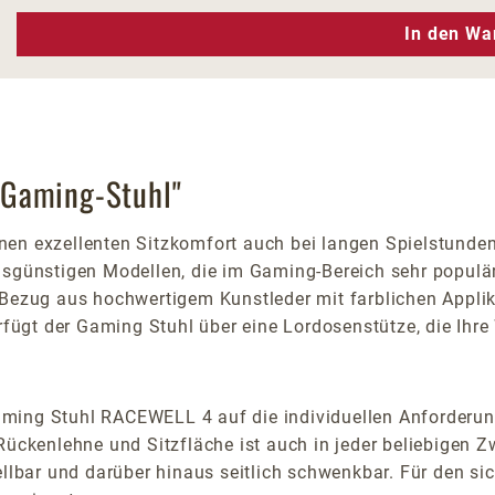
n Wert ein oder benutze die Schaltfläc
In den Wa
 Gaming-Stuhl"
inen exzellenten Sitzkomfort auch bei langen Spielstun
isgünstigen Modellen, die im Gaming-Bereich sehr populär
 Bezug aus hochwertigem Kunstleder mit farblichen Applik
gt der Gaming Stuhl über eine Lordosenstütze, die Ihre W
ming Stuhl RACEWELL 4 auf die individuellen Anforderung
Rückenlehne und Sitzfläche ist auch in jeder beliebigen 
tellbar und darüber hinaus seitlich schwenkbar. Für den 